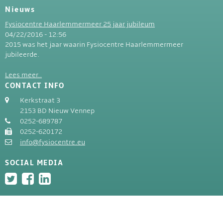
Nieuws
Fysiocentre Haarlemmermeer 25 jaar jubileum
04/22/2016 - 12:56
2015 was het jaar waarin Fysiocentre Haarlemmermeer
jubileerde.
Lees meer..
CONTACT INFO
Kerkstraat 3
2153 BD Nieuw Vennep
0252-689787
0252-620172
info@fysiocentre.eu
SOCIAL MEDIA
Fysiocentre Haarlemmermeer | IBAN:NL70ABNA0565515993 |
KvK: 34340892 | Alle rechten voorbehouden © 2023